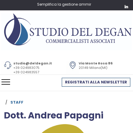
Semplifica la gestione amministrativa e fiscale della tua 
studio@deldegan.it
Via Monte Rosa 86
+39 024983075
20149 Milano(MI)
+39 024983557
REGISTRATI ALLA NEWSLETTER
/
STAFF
Dott. Andrea Papagni