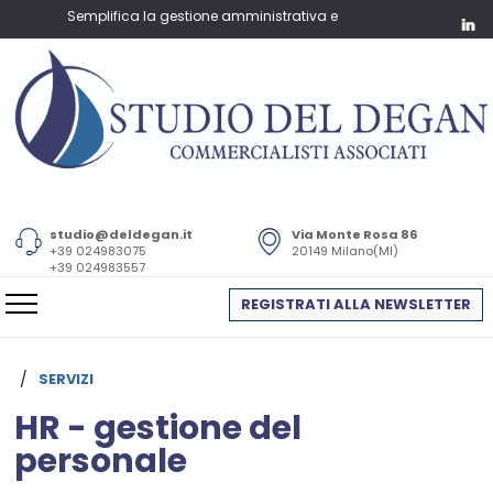
Semplifica la gestione amministrativa e fiscale della tua azienda – F
studio@deldegan.it
Via Monte Rosa 86
+39 024983075
20149 Milano(MI)
+39 024983557
REGISTRATI ALLA NEWSLETTER
/
SERVIZI
HR - gestione del
personale