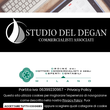
Il nostro studio è fiero di far parte dell'ordine dei dottori
commercialisti e degli esperti contabili
Partita iva: 06399230967
-
Privacy Policy
Questo sito utilizza cookies per migliorare l'esperienza di navigazione
come descritto nella nostra
Privacy Policy
.
Puoi
oppure scegliere quali categorie di cookie
ACCETTARE TUTTI I COOKIES