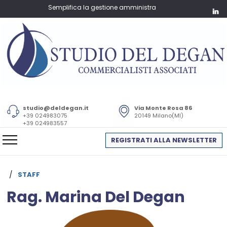
Semplifica la gestione amministrativa e fiscale della tua azien
studio@deldegan.it
Via Monte Rosa 86
+39 024983075
20149 Milano(MI)
+39 024983557
REGISTRATI ALLA NEWSLETTER
/
STAFF
Rag. Marina Del Degan