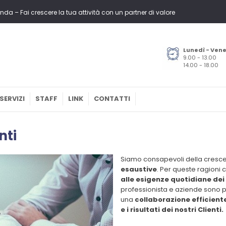
nda – Fai crescere la tua attività con un partner di valore
Lunedì - Ven
9.00 - 13.00
14.00 - 18.00
SERVIZI
STAFF
LINK
CONTATTI
nti
Siamo consapevoli della cresce
esaustive
. Per queste ragion
alle esigenze quotidiane dei n
professionista e aziende sono p
una
collaborazione efficient
e i risultati dei nostri Clienti.