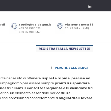
erdì
studio@deldegan.it
Via Monte Rosa 86
+39 024983075
20149 Milano(MI)
+39 024983557
REGISTRATI ALLA NEWSLETTER
/
PERCHÈ SCEGLIERCI
nte necessità di ottenere
risposte rapide, precise ed
i ci impegnamo per essere sempre
pronti a rispondere
ostri clienti.
Il
contatto frequente
e la
vicinanza
tra
er noi un elemento essenziale per costruire
e
che contribuisca concretamente a
migliorare il lavoro