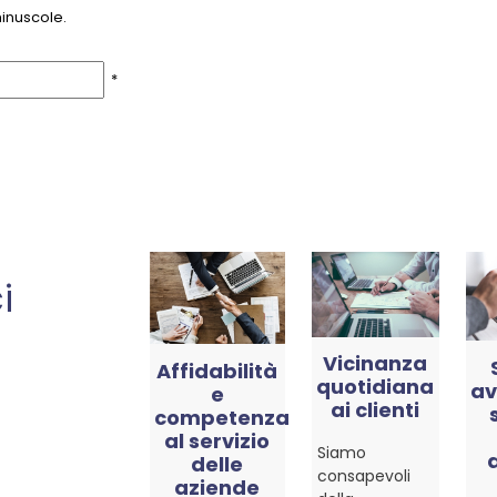
inuscole.
*
i
Vicinanza
Affidabilità
quotidiana
av
e
ai clienti
competenza
al servizio
Siamo
delle
consapevoli
aziende