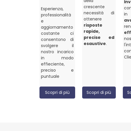
della
In
crescente
con
Esperienza,
necessità di
professionalità
ottenere
av
e
risposte
ren
aggiornamento
rapide,
eff
costante ci
precise ed
nos
consentono di
esaustive
.
l'i
svolgere il
co
nostro incarico
Cli
in modo
effieciente,
preciso e
puntuale
Scopri di più
Scopri di più
S