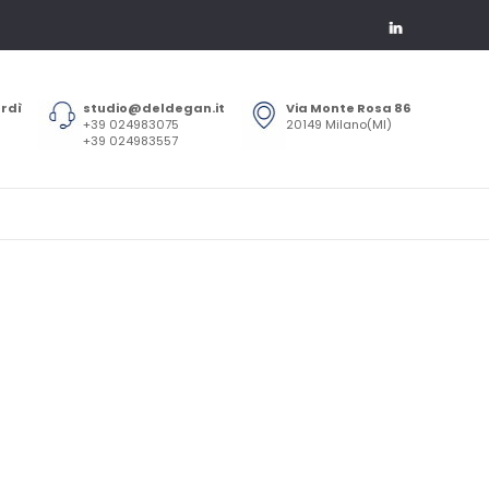
erdì
studio@deldegan.it
Via Monte Rosa 86
+39 024983075
20149 Milano(MI)
+39 024983557