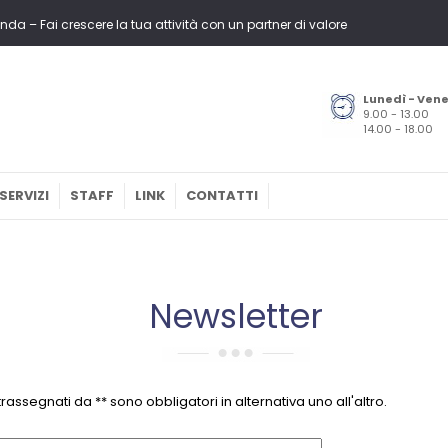
nda – Fai crescere la tua attività con un partner di valore
Lunedì - Ven
9.00 - 13.00
14.00 - 18.00
SERVIZI
STAFF
LINK
CONTATTI
Newsletter
assegnati da ** sono obbligatori in alternativa uno all'altro.