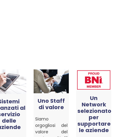
Un
Uno Staff
Sistemi
Network
di valore
anzati al
selezionato
servizio
per
Siamo
delle
supportare
orgogliosi del
aziende
le aziende
valore del