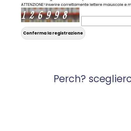
ATTENZIONE! Inserire correttamente lettere maiuscole e m
Perch? sceglierc