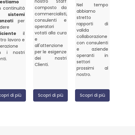
nostro Staff
vestiamo
Nel tempo
composto da
 continuità
abbiamo
commercialisti,
in
sistemi
stretto
consulenti e
anzati
per
rapporti di
operatori
dere
valida
votati alla cura
iciente
il
collaborazione
e
tro lavoro e
con consulenti
all'attenzione
nterazione
e aziende
per le esigenze
n i nostri
operanti in
dei nostri
enti.
settori
Clienti.
prossimi al
nostro.
copri di più
Scopri di più
Scopri di più